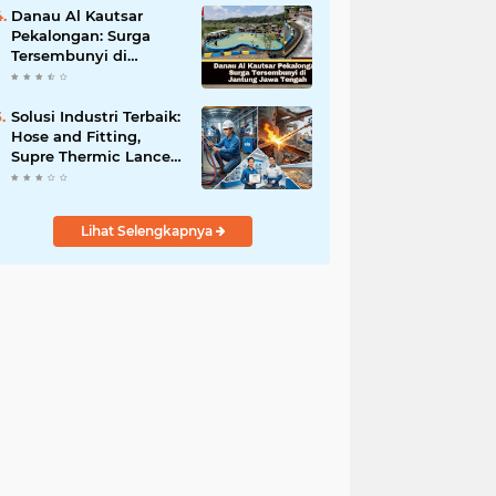
Menjahit di
Danau Al Kautsar
Pekalongan
Pekalongan: Surga
Tersembunyi di
Jantung Jawa Tengah
Solusi Industri Terbaik:
Hose and Fitting,
Supre Thermic Lance
Cigweld dari
Distributor Resmi
Indonesia
Lihat Selengkapnya