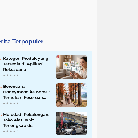
rita Terpopuler
Kategori Produk yang
Tersedia di Aplikasi
Reksadana
Berencana
Honeymoon ke Korea?
Temukan Keseruan
Berburu Kuliner
Muslim Friendly di
Seoul
Morodadi Pekalongan,
Toko Alat Jahit
Terlengkap di
Pekalongan. Surga
Para Pecinta Jahit