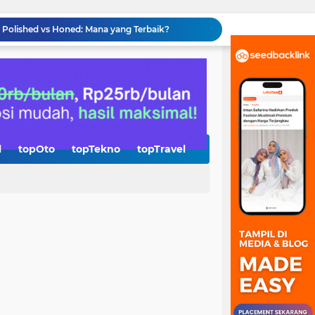
Investasi Genset Buat Usaha Itu Penting, Jangan Tunggu Mati Lampu Baru Beli!
Kenapa Jasa SEO Jogja Jadi Senjata Baru UMKM di Era AI? Ini Jawabannya
Plastik Kemasan: Pabrik Standing Pouch Terbaik di Indonesia dan Berkualitas
Solusi Industri Terbaik: Hose and Fitting, Supre Thermic Lance Cigweld dari Distributor Resmi Indonesia
sa Inggris untuk Semua Kalangan
Teknologi AI Agent OpenClaw Jadi Sorotan, Perusahaan Mulai Eksplorasi Automasi Digital
rsedia di Aplikasi Reksadana
Berencana Honeymoon ke Korea? Temukan Keseruan Berburu Kuliner Muslim Friendly di Seoul
l
topOto
topTekno
topTravel
erkotaan untuk Menjaga Stabilitas Daya
 Polished vs Honed: Mana yang Terbaik?