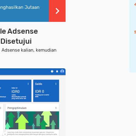
enghasilkan Jutaan
gle Adsense
Disetujui
n Adsense kalian, kemudian