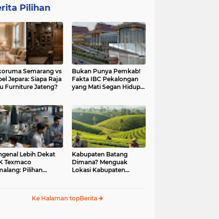
rita Pilihan
koruma Semarang vs
Bukan Punya Pemkab!
el Jepara: Siapa Raja
Fakta IBC Pekalongan
u Furniture Jateng?
yang Mati Segan Hidup
Tak Mau
genal Lebih Dekat
Kabupaten Batang
K Texmaco
Dimana? Menguak
alang: Pilihan
Lokasi Kabupaten
didikan Vokasi
Batang. Ini Dia
gul
Jawabannya!
Ke Halaman topBerita