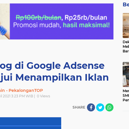
Be
De
Meb
Bar
og di Google Adsense
jui Menampilkan Iklan
min - PekalonganTOP
Men
SM
il 2021 3:23 PM WIB |
0
Views
Pem
Pen
SHARE
Ung