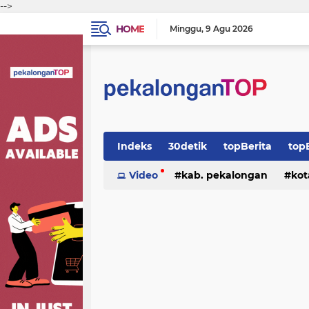
-->
HOME
Minggu
9 Agu 2026
Indeks
30detik
topBerita
top
Video
kab. pekalongan
kot