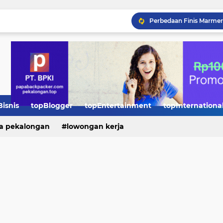
Pentingnya Kursus Baha
Kategori Produk yang Te
Bisnis
topBlogger
topEntertainment
topInternationa
Penggunaan Genset di P
a pekalongan
lowongan kerja
Perbedaan Finis Marmer