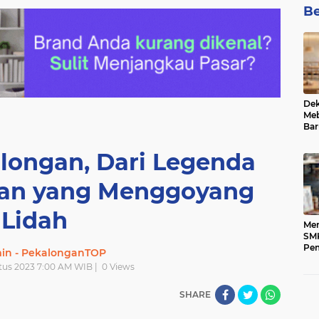
Be
De
Meb
Bar
longan, Dari Legenda
tan yang Menggoyang
Lidah
Men
SM
Pem
min - PekalonganTOP
Pen
tus 2023 7:00 AM WIB |
0
Views
Ung
SHARE