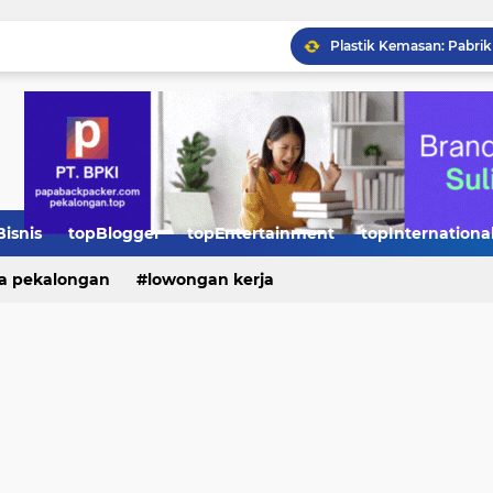
Pentingnya Kursus Baha
Kategori Produk yang Te
Penggunaan Genset di P
Perbedaan Finis Marmer
Bisnis
topBlogger
topEntertainment
topInternationa
a pekalongan
lowongan kerja