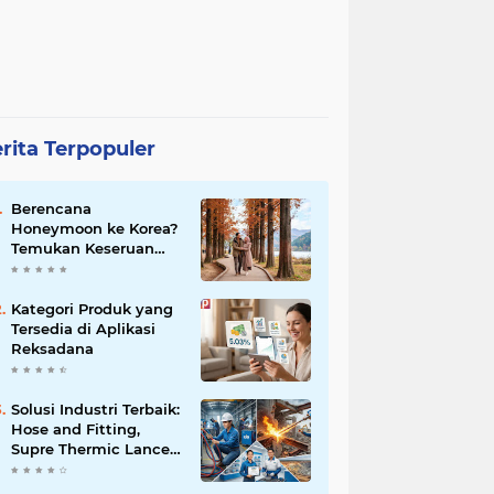
rita Terpopuler
Berencana
Honeymoon ke Korea?
Temukan Keseruan
Berburu Kuliner
Muslim Friendly di
Seoul
Kategori Produk yang
Tersedia di Aplikasi
Reksadana
Solusi Industri Terbaik:
Hose and Fitting,
Supre Thermic Lance
Cigweld dari
Distributor Resmi