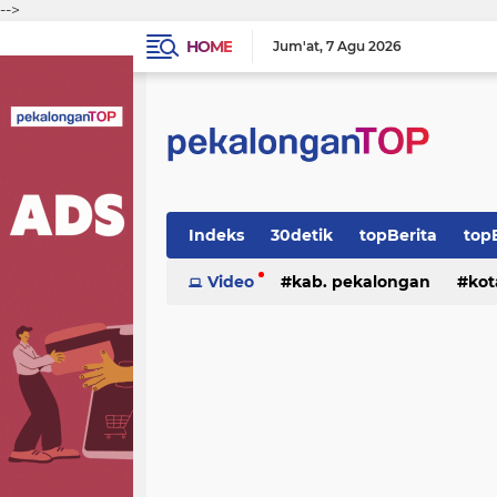
-->
HOME
Jum'at
7 Agu 2026
Indeks
30detik
topBerita
top
Video
kab. pekalongan
kot