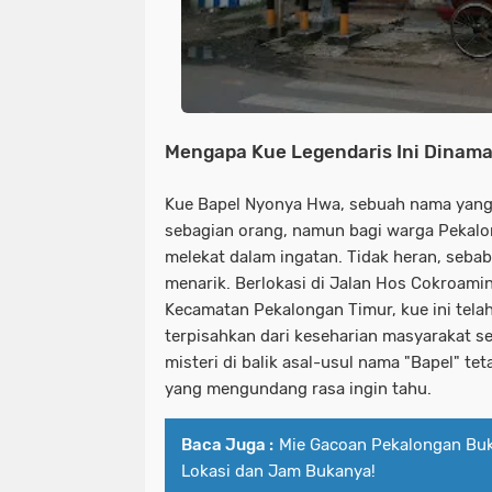
Mengapa Kue Legendaris Ini Dinam
Kue Bapel Nyonya Hwa, sebuah nama yang
sebagian orang, namun bagi warga Pekalo
melekat dalam ingatan. Tidak heran, sebab 
menarik. Berlokasi di Jalan Hos Cokroami
Kecamatan Pekalongan Timur, kue ini telah
terpisahkan dari keseharian masyarakat s
misteri di balik asal-usul nama "Bapel" t
yang mengundang rasa ingin tahu.
Baca Juga :
Mie Gacoan Pekalongan Buk
Lokasi dan Jam Bukanya!