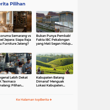
rita Pilihan
koruma Semarang vs
Bukan Punya Pemkab!
el Jepara: Siapa Raja
Fakta IBC Pekalongan
u Furniture Jateng?
yang Mati Segan Hidup
Tak Mau
genal Lebih Dekat
Kabupaten Batang
K Texmaco
Dimana? Menguak
alang: Pilihan
Lokasi Kabupaten
didikan Vokasi
Batang. Ini Dia
gul
Jawabannya!
Ke Halaman topBerita