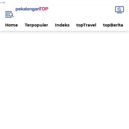
-->
Home
Terpopuler
Indeks
topTravel
topBerita