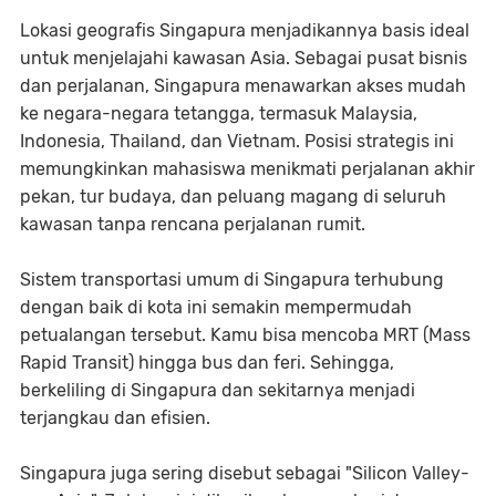
Lokasi geografis Singapura menjadikannya basis ideal
untuk menjelajahi kawasan Asia. Sebagai pusat bisnis
dan perjalanan, Singapura menawarkan akses mudah
ke negara-negara tetangga, termasuk Malaysia,
Indonesia, Thailand, dan Vietnam. Posisi strategis ini
memungkinkan mahasiswa menikmati perjalanan akhir
pekan, tur budaya, dan peluang magang di seluruh
kawasan tanpa rencana perjalanan rumit.
Sistem transportasi umum di Singapura terhubung
dengan baik di kota ini semakin mempermudah
petualangan tersebut. Kamu bisa mencoba MRT (Mass
Rapid Transit) hingga bus dan feri. Sehingga,
berkeliling di Singapura dan sekitarnya menjadi
terjangkau dan efisien.
Singapura juga sering disebut sebagai "Silicon Valley-