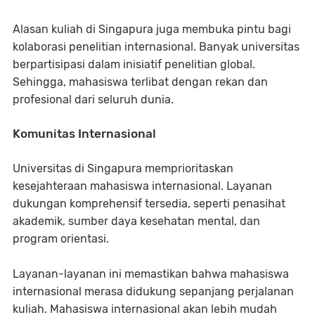
Alasan kuliah di Singapura juga membuka pintu bagi
kolaborasi penelitian internasional. Banyak universitas
berpartisipasi dalam inisiatif penelitian global.
Sehingga, mahasiswa terlibat dengan rekan dan
profesional dari seluruh dunia.
Komunitas Internasional
Universitas di Singapura memprioritaskan
kesejahteraan mahasiswa internasional. Layanan
dukungan komprehensif tersedia, seperti penasihat
akademik, sumber daya kesehatan mental, dan
program orientasi.
Layanan-layanan ini memastikan bahwa mahasiswa
internasional merasa didukung sepanjang perjalanan
kuliah. Mahasiswa internasional akan lebih mudah