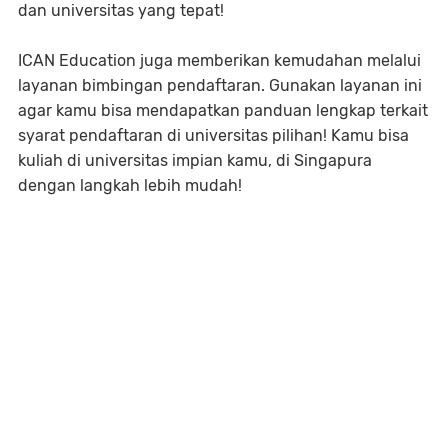
dan universitas yang tepat!
ICAN Education juga memberikan kemudahan melalui
layanan bimbingan pendaftaran. Gunakan layanan ini
agar kamu bisa mendapatkan panduan lengkap terkait
syarat pendaftaran di universitas pilihan! Kamu bisa
kuliah di universitas impian kamu, di Singapura
dengan langkah lebih mudah!