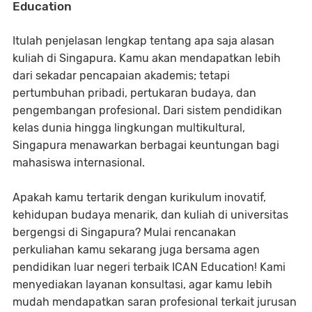
Education
Itulah penjelasan lengkap tentang apa saja alasan
kuliah di Singapura. Kamu akan mendapatkan lebih
dari sekadar pencapaian akademis; tetapi
pertumbuhan pribadi, pertukaran budaya, dan
pengembangan profesional. Dari sistem pendidikan
kelas dunia hingga lingkungan multikultural,
Singapura menawarkan berbagai keuntungan bagi
mahasiswa internasional.
Apakah kamu tertarik dengan kurikulum inovatif,
kehidupan budaya menarik, dan kuliah di universitas
bergengsi di Singapura? Mulai rencanakan
perkuliahan kamu sekarang juga bersama agen
pendidikan luar negeri terbaik ICAN Education! Kami
menyediakan layanan konsultasi, agar kamu lebih
mudah mendapatkan saran profesional terkait jurusan