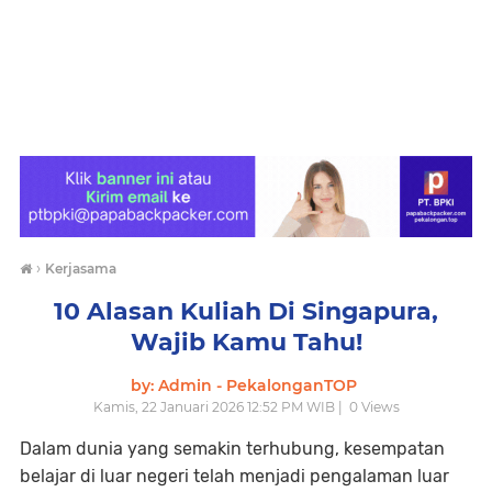
›
Kerjasama
10 Alasan Kuliah Di Singapura,
Wajib Kamu Tahu!
by: Admin - PekalonganTOP
Kamis, 22 Januari 2026 12:52 PM WIB |
0
Views
Dalam dunia yang semakin terhubung, kesempatan
belajar di luar negeri telah menjadi pengalaman luar