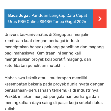
Baca Juga :
Panduan Lengkap Cara Cepat
Urus PBG Online SIMBG Tanpa Gagal 2026
Universitas-universitas di Singapura menjalin
kemitraan kuat dengan berbagai industri,
menciptakan banyak peluang penelitian dan magang
bagi mahasiswa. Kemitraan ini sering kali
menghasilkan proyek kolaboratif, magang, dan
keterlibatan penelitian mutakhir.
Mahasiswa teknik atau ilmu terapan memiliki
kesempatan bekerja pada proyek dunia nyata dengan
perusahaan-perusahaan terkemuka di industrinya.
Praktik ini akan menjadi pengalaman berharga dan
meningkatkan daya saing di pasar kerja setelah lulus
kuliah.