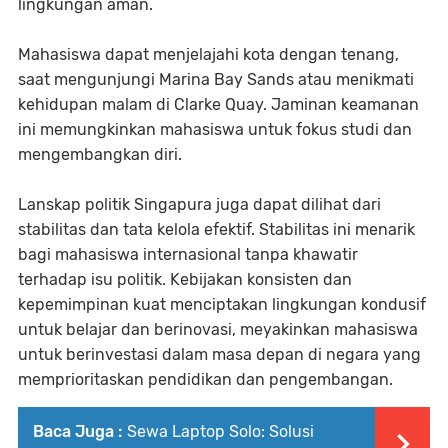
lingkungan aman.
Mahasiswa dapat menjelajahi kota dengan tenang,
saat mengunjungi Marina Bay Sands atau menikmati
kehidupan malam di Clarke Quay. Jaminan keamanan
ini memungkinkan mahasiswa untuk fokus studi dan
mengembangkan diri.
Lanskap politik Singapura juga dapat dilihat dari
stabilitas dan tata kelola efektif. Stabilitas ini menarik
bagi mahasiswa internasional tanpa khawatir
terhadap isu politik. Kebijakan konsisten dan
kepemimpinan kuat menciptakan lingkungan kondusif
untuk belajar dan berinovasi, meyakinkan mahasiswa
untuk berinvestasi dalam masa depan di negara yang
memprioritaskan pendidikan dan pengembangan.
Baca Juga :
Sewa Laptop Solo: Solusi