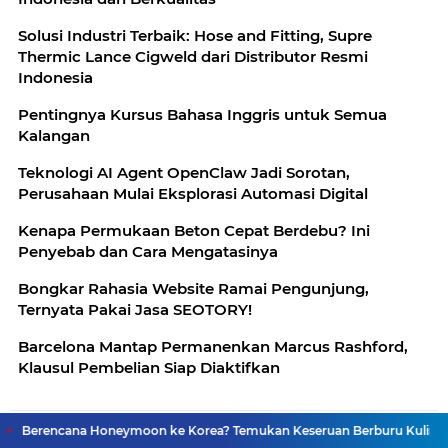
Solusi Industri Terbaik: Hose and Fitting, Supre
Thermic Lance Cigweld dari Distributor Resmi
Indonesia
Pentingnya Kursus Bahasa Inggris untuk Semua
Kalangan
Teknologi AI Agent OpenClaw Jadi Sorotan,
Perusahaan Mulai Eksplorasi Automasi Digital
Kenapa Permukaan Beton Cepat Berdebu? Ini
Penyebab dan Cara Mengatasinya
Bongkar Rahasia Website Ramai Pengunjung,
Ternyata Pakai Jasa SEOTORY!
Barcelona Mantap Permanenkan Marcus Rashford,
Klausul Pembelian Siap Diaktifkan
rencana Honeymoon ke Korea? Temukan Keseruan Berburu Kuliner Muslim