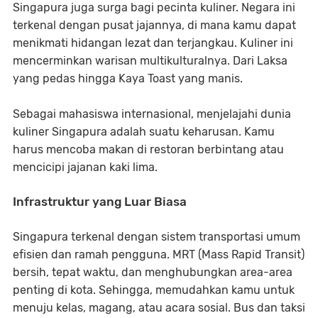
Singapura juga surga bagi pecinta kuliner. Negara ini
terkenal dengan pusat jajannya, di mana kamu dapat
menikmati hidangan lezat dan terjangkau. Kuliner ini
mencerminkan warisan multikulturalnya. Dari Laksa
yang pedas hingga Kaya Toast yang manis.
Sebagai mahasiswa internasional, menjelajahi dunia
kuliner Singapura adalah suatu keharusan. Kamu
harus mencoba makan di restoran berbintang atau
mencicipi jajanan kaki lima.
Infrastruktur yang Luar Biasa
Singapura terkenal dengan sistem transportasi umum
efisien dan ramah pengguna. MRT (Mass Rapid Transit)
bersih, tepat waktu, dan menghubungkan area-area
penting di kota. Sehingga, memudahkan kamu untuk
menuju kelas, magang, atau acara sosial. Bus dan taksi