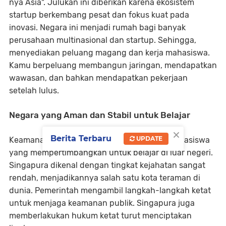
nya Asia". Julukan ini diberikan karena ekosistem
startup berkembang pesat dan fokus kuat pada
inovasi. Negara ini menjadi rumah bagi banyak
perusahaan multinasional dan startup. Sehingga,
menyediakan peluang magang dan kerja mahasiswa.
Kamu berpeluang membangun jaringan, mendapatkan
wawasan, dan bahkan mendapatkan pekerjaan
setelah lulus.
Negara yang Aman dan Stabil untuk Belajar
×
Berita Terbaru
UPDATE
Keamanan menjadi perhatian utama bagi mahasiswa
yang mempertimbangkan untuk belajar di luar negeri.
Singapura dikenal dengan tingkat kejahatan sangat
rendah, menjadikannya salah satu kota teraman di
dunia. Pemerintah mengambil langkah-langkah ketat
untuk menjaga keamanan publik. Singapura juga
memberlakukan hukum ketat turut menciptakan