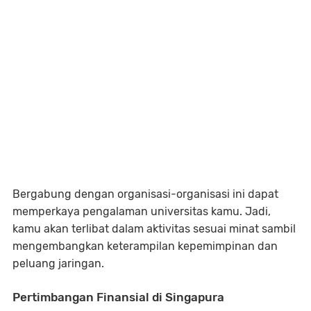
Bergabung dengan organisasi-organisasi ini dapat
memperkaya pengalaman universitas kamu. Jadi,
kamu akan terlibat dalam aktivitas sesuai minat sambil
mengembangkan keterampilan kepemimpinan dan
peluang jaringan.
Pertimbangan Finansial di Singapura