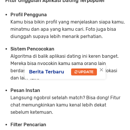
Fitur Unggulan Aplikasi Dating Terpopuler
Profil Pengguna
Kamu bisa bikin profil yang menjelaskan siapa kamu,
minatmu dan apa yang kamu cari. Foto juga bisa
diunggah supaya lebih menarik perhatian.
Sistem Pencocokan
Algoritma di balik aplikasi dating ini keren banget.
Mereka bisa nyocokin kamu sama orang lain
×
berdasarkan preferensi, jawaban kuisioner, lokasi
Berita Terbaru
UPDATE
dan lain-lain.
Pesan Instan
Langsung ngobrol setelah match? Bisa dong! Fitur
chat memungkinkan kamu kenal lebih dekat
sebelum ketemuan.
Filter Pencarian