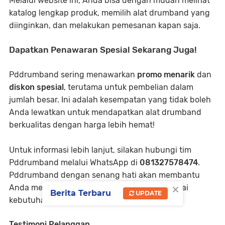
Melalui website ini, Anda bisa dengan mudah melihat
katalog lengkap produk, memilih alat drumband yang
diinginkan, dan melakukan pemesanan kapan saja.
Dapatkan Penawaran Spesial Sekarang Juga!
Pddrumband sering menawarkan
promo menarik
dan
diskon spesial
, terutama untuk pembelian dalam
jumlah besar. Ini adalah kesempatan yang tidak boleh
Anda lewatkan untuk mendapatkan alat drumband
berkualitas dengan harga lebih hemat!
Untuk informasi lebih lanjut, silakan hubungi tim
Pddrumband melalui WhatsApp di
081327578474
.
Pddrumband dengan senang hati akan membantu
×
Anda mendapatkan alat drumband yang sesuai
Berita Terbaru
UPDATE
kebutuhan Anda.
Testimoni Pelanggan