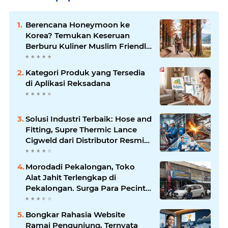
Berencana Honeymoon ke
Korea? Temukan Keseruan
Berburu Kuliner Muslim Friendly
di Seoul
Kategori Produk yang Tersedia
di Aplikasi Reksadana
Solusi Industri Terbaik: Hose and
Fitting, Supre Thermic Lance
Cigweld dari Distributor Resmi
Indonesia
Morodadi Pekalongan, Toko
Alat Jahit Terlengkap di
Pekalongan. Surga Para Pecinta
Jahit Menjahit di Pekalongan
Bongkar Rahasia Website
Ramai Pengunjung, Ternyata