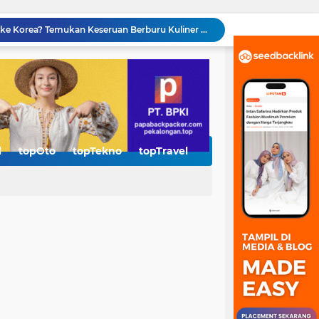
erkotaan untuk Menjaga Stabilitas Daya
 Polished vs Honed: Mana yang Terbaik?
Investasi Genset Buat Usaha Itu Penting, Jangan Tunggu Mati Lampu Baru Beli!
Kenapa Jasa SEO Jogja Jadi Senjata Baru UMKM di Era AI? Ini Jawabannya
Plastik Kemasan: Pabrik Standing Pouch Terbaik di Indonesia dan Berkualitas
Solusi Industri Terbaik: Hose and Fitting, Supre Thermic Lance Cigweld dari Distributor Resmi Indonesia
sa Inggris untuk Semua Kalangan
Teknologi AI Agent OpenClaw Jadi Sorotan, Perusahaan Mulai Eksplorasi Automasi Digital
l
topOto
topTekno
topTravel
rsedia di Aplikasi Reksadana
Berencana Honeymoon ke Korea? Temukan Keseruan Berburu Kuliner Muslim Friendly di Seoul