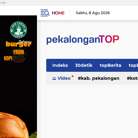
-->
HOME
Sabtu
8 Agu 2026
Indeks
30detik
topBerita
top
Video
kab. pekalongan
kot