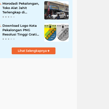
Indonesia
Morodadi Pekalongan,
Toko Alat Jahit
Terlengkap di
Pekalongan. Surga
Para Pecinta Jahit
Menjahit di
Download Logo Kota
Pekalongan
Pekalongan PNG
Resolusi Tinggi Gratis!
Klik di Sini!
Lihat Selengkapnya