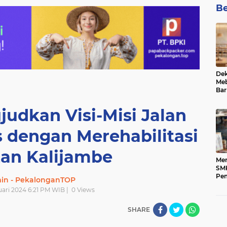
Be
De
Meb
Bar
judkan Visi-Misi Jalan
s dengan Merehabilitasi
an Kalijambe
Men
SM
Pem
min - PekalonganTOP
Pen
uari 2024 6:21 PM WIB |
0
Views
Ung
SHARE