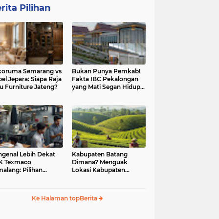
rita Pilihan
koruma Semarang vs
Bukan Punya Pemkab!
el Jepara: Siapa Raja
Fakta IBC Pekalongan
u Furniture Jateng?
yang Mati Segan Hidup
Tak Mau
genal Lebih Dekat
Kabupaten Batang
K Texmaco
Dimana? Menguak
alang: Pilihan
Lokasi Kabupaten
didikan Vokasi
Batang. Ini Dia
gul
Jawabannya!
Ke Halaman topBerita