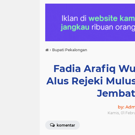
›
Bupati Pekalongan
Fadia Arafiq Wu
Alus Rejeki Mulu
Jembat
by: Ad
Kamis, 01 Febr
komentar