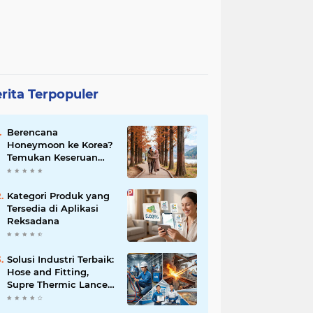
rita Terpopuler
Berencana
Honeymoon ke Korea?
Temukan Keseruan
Berburu Kuliner
Muslim Friendly di
Seoul
Kategori Produk yang
Tersedia di Aplikasi
Reksadana
Solusi Industri Terbaik:
Hose and Fitting,
Supre Thermic Lance
Cigweld dari
Distributor Resmi