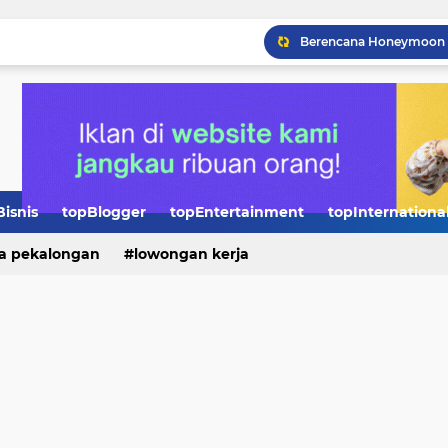
Penggunaan Genset di P
Perbedaan Finis Marmer
Pentingnya Kursus Baha
Bisnis
topBlogger
topEntertainment
topInternationa
Kategori Produk yang Te
a pekalongan
lowongan kerja